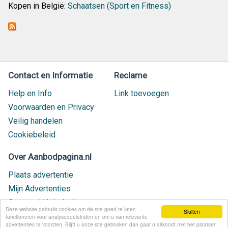
Kopen in België:
Schaatsen (Sport en Fitness)
Contact en Informatie
Reclame
Help en Info
Link toevoegen
Voorwaarden en Privacy
Veilig handelen
Cookiebeleid
Over Aanbodpagina.nl
Plaats advertentie
Mijn Advertenties
Contact / Helpdesk
Deze website gebruikt cookies om de site goed te laten
Sluiten
Nieuw geplaatst
functioneren voor analysedoeleinden en om u van relevante
advertenties te voorzien. Blijft u onze site gebruiken dan gaat u akkoord met het plaatsen