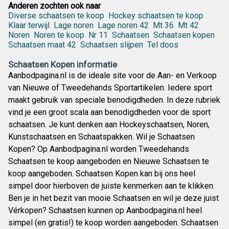
Anderen zochten ook naar
Diverse schaatsen te koop
Hockey schaatsen te koop
Klaar terwijl
Lage noren
Lage noren 42
Mt 36
Mt 42
Noren
Noren te koop
Nr 11
Schaatsen
Schaatsen kopen
Schaatsen maat 42
Schaatsen slijpen
Tel doos
Schaatsen Kopen informatie
Aanbodpagina.nl is de ideale site voor de Aan- en Verkoop
van Nieuwe of Tweedehands Sportartikelen. Iedere sport
maakt gebruik van speciale benodigdheden. In deze rubriek
vind je een groot scala aan benodigdheden voor de sport
schaatsen. Je kunt denken aan Hockeyschaatsen, Noren,
Kunstschaatsen en Schaatspakken. Wil je Schaatsen
Kopen? Op Aanbodpagina.nl worden Tweedehands
Schaatsen te koop aangeboden en Nieuwe Schaatsen te
koop aangeboden. Schaatsen Kopen kan bij ons heel
simpel door hierboven de juiste kenmerken aan te klikken.
Ben je in het bezit van mooie Schaatsen en wil je deze juist
Vérkopen? Schaatsen kunnen op Aanbodpagina.nl heel
simpel (en gratis!) te koop worden aangeboden. Schaatsen