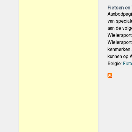
Fietsen en
Aanbodpagin
van special
aan de volge
Wielersport
Wielersport
kenmerken aa
kunnen op A
België:
Fiet