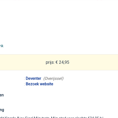
ink
prijs: € 24,95
:
Deventer
(Overijssel)
:
Bezoek website
en
ing