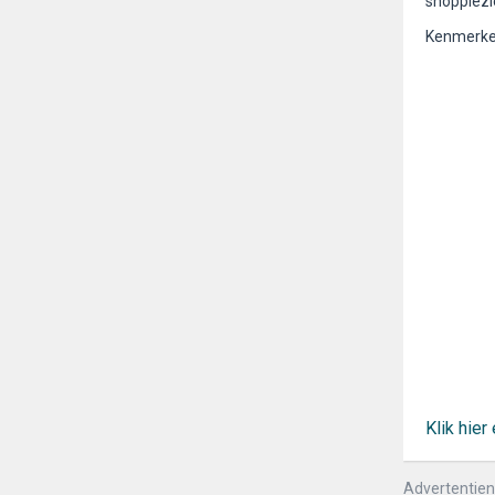
shopplezi
Kenmerken
Klik hie
Advertentie