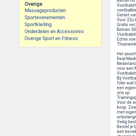
Bestel nu 
Overige
Voetbalshi
Massageproducten
voetbalkl
Geniet va
Sportevenementen
Voor 22u b
Sportkleding
Gratis ve
Binnen 30
Onderdelen en Accessoires
Voetbalsh
Overige Sport en Fitness
Echte voe
Thuiswink
Het assor
Real Madri
Nederlands
voor een 
Voetbalsh
Bij Voetb
folie wat 
een eigen
ons op.
Trainings
Voor de w
koop. Zow
met eigen
onbelangri
Veilig bes
Bestel je 
een beveil