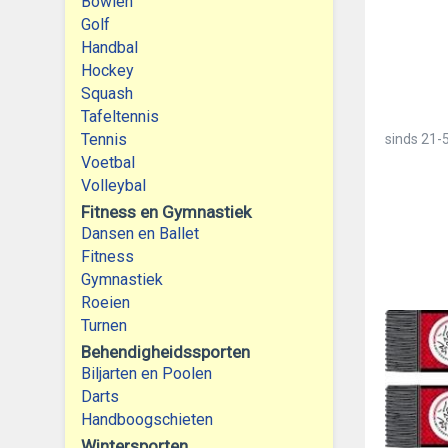
Bowlen
Golf
Handbal
Hockey
Squash
Tafeltennis
Tennis
sinds
21-5
Voetbal
Volleybal
Fitness en Gymnastiek
Dansen en Ballet
Fitness
Gymnastiek
Roeien
Turnen
Behendigheidssporten
Biljarten en Poolen
Darts
Handboogschieten
Wintersporten