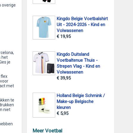
n overige
Kingdo Belgie Voetbalshirt
Uit - 2024-2026 - Kind en
Volwassenen
€ 19,95
rcelona,
Kingdo Duitsland
s het
Voetbaltenue Thuis -
ies je
Strepen Vlag - Kind en
Volwassenen
flex
€ 39,95
 voor
act met
Holland Belgie Schmink /
akken te
Make-up Belgische
drukken
kleuren
n niet
€ 5,95
 hebben
Meer Voetbal