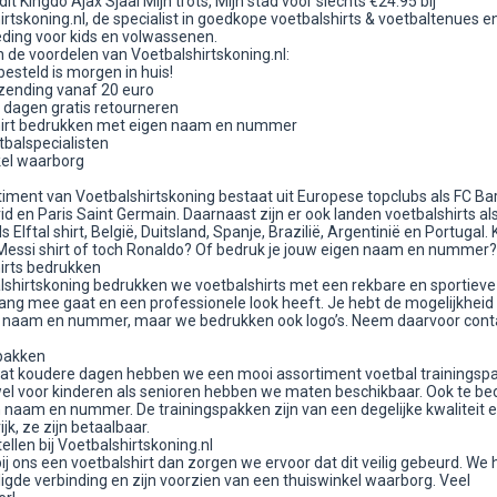
dit Kingdo Ajax Sjaal Mijn trots, Mijn stad voor slechts €24.95 bij
rtskoning.nl, de specialist in goedkope voetbalshirts & voetbaltenues e
eding voor kids en volwassenen.
n de voordelen van Voetbalshirtskoning.nl:
esteld is morgen in huis!
rzending vanaf 20 euro
 dagen gratis retourneren
irt bedrukken met eigen naam en nummer
tbalspecialisten
el waarborg
timent van Voetbalshirtskoning bestaat uit Europese topclubs als FC Ba
d en Paris Saint Germain. Daarnaast zijn er ook landen voetbalshirts al
 Elftal shirt, België, Duitsland, Spanje, Brazilië, Argentinië en Portugal. K
Messi shirt of toch Ronaldo? Of bedruk je jouw eigen naam en nummer?
irts bedrukken
alshirtskoning bedrukken we voetbalshirts met een rekbare en sportieve 
lang mee gaat en een professionele look heeft. Je hebt de mogelijkheid
 naam en nummer, maar we bedrukken ook logo’s. Neem daarvoor cont
pakken
at koudere dagen hebben we een mooi assortiment voetbal trainingsp
el voor kinderen als senioren hebben we maten beschikbaar. Ook te be
 naam en nummer. De trainingspakken zijn van een degelijke kwaliteit e
jk, ze zijn betaalbaar.
tellen bij Voetbalshirtskoning.nl
bij ons een voetbalshirt dan zorgen we ervoor dat dit veilig gebeurd. We
igde verbinding en zijn voorzien van een thuiswinkel waarborg. Veel