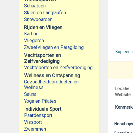
Schaatsen
Skiën en Langlaufen
Snowboarden
Rijden en Vliegen
Karting
Vliegeren
Zweefvliegen en Paragliding
Kopieer l
Vechtsporten en
Zelfverdediging
Vechtsporten en Zelfverdediging
Wellness en Ontspanning
Gezondheidsproducten en
Wellness
Locatie
Sauna
Website
Yoga en Pilates
Kenmerk
Individuele Sport
Paardensport
Vissport
Beschrijv
Zwemmen